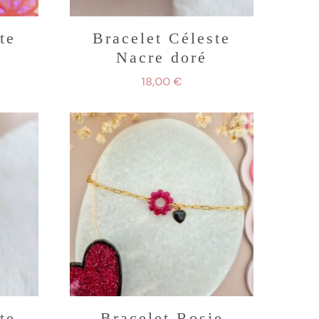
te
Bracelet Céleste
Nacre doré
18,00
€
te
Bracelet Rosie