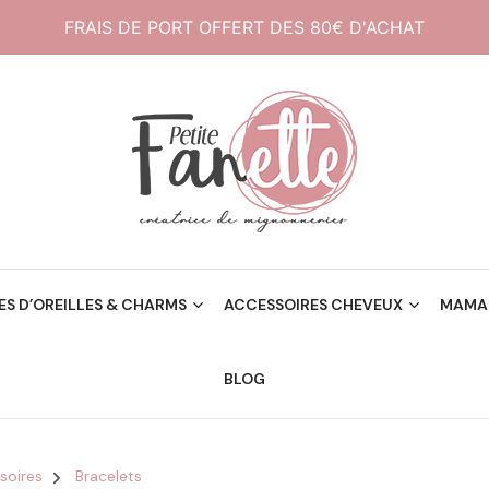
FRAIS DE PORT OFFERT DES 80€ D'ACHAT
Créatrice de mignonneries
Petite Fanette
S D’OREILLES & CHARMS
ACCESSOIRES CHEVEUX
MAMAN
BLOG
soires
Bracelets