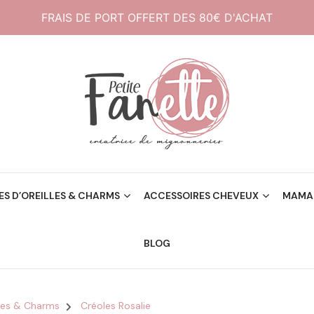
FRAIS DE PORT OFFERT DES 80€ D'ACHAT
Créatrice de mignonneries
Petite Fanette
S D’OREILLES & CHARMS
ACCESSOIRES CHEVEUX
MAMAN
BLOG
lles & Charms
Créoles Rosalie