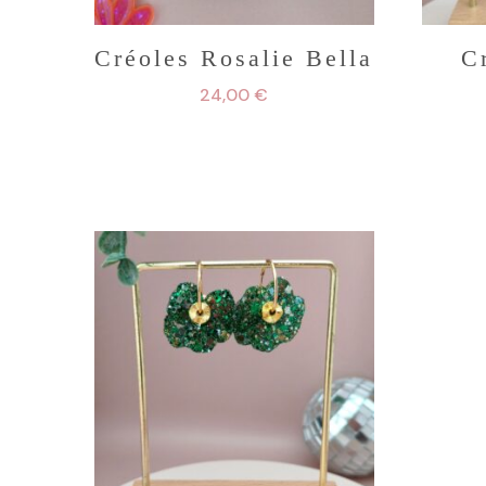
Créoles Rosalie Bella
C
24,00
€