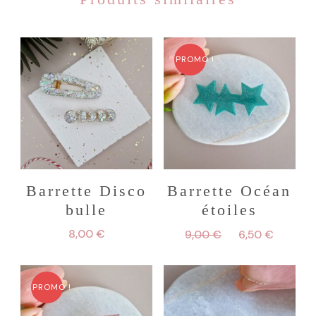
PROMO !
Barrette Disco
Barrette Océan
bulle
étoiles
Le
Le
8,00
€
9,00
€
6,50
€
prix
prix
initial
actuel
était :
est :
PROMO !
9,00 €.
6,50 €