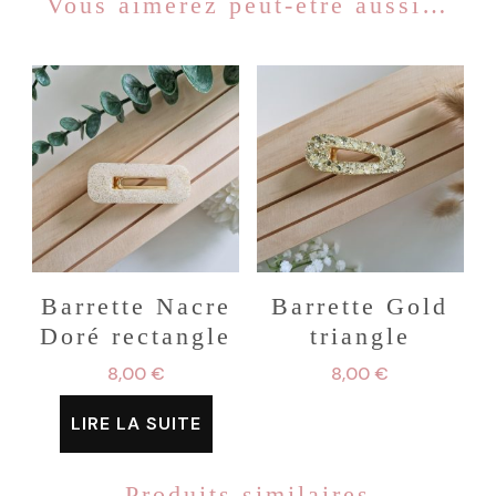
Vous aimerez peut-être aussi…
Barrette Nacre
Barrette Gold
Doré rectangle
triangle
8,00
€
8,00
€
LIRE LA SUITE
Produits similaires