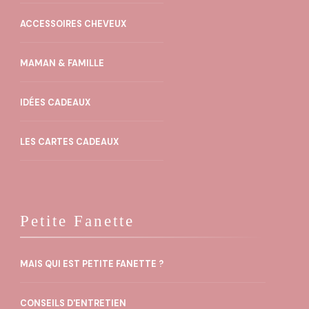
peuvent
ACCESSOIRES CHEVEUX
être
choisies
MAMAN & FAMILLE
sur
la
IDÉES CADEAUX
page
du
LES CARTES CADEAUX
produit
Petite Fanette
MAIS QUI EST PETITE FANETTE ?
CONSEILS D'ENTRETIEN