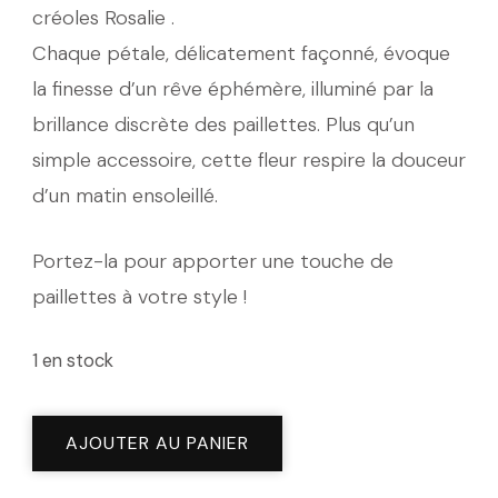
créoles Rosalie .
Chaque pétale, délicatement façonné, évoque
la finesse d’un rêve éphémère, illuminé par la
brillance discrète des paillettes. Plus qu’un
simple accessoire, cette fleur respire la douceur
d’un matin ensoleillé.
Portez-la pour apporter une touche de
paillettes à votre style !
1 en stock
quantité
AJOUTER AU PANIER
de
Créoles