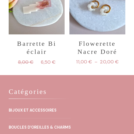
Barrette Bi
Flowerette
éclair
Nacre Doré
Le
Le
Plage
11,00
€
–
20,00
€
8,00
€
6,50
€
prix
prix
de
Ce
initial
actuel
prix :
produit
était :
est :
11,00 
8,00 €.
6,50 €.
à
Catégories
a
20,00
plusieurs
variations.
BIJOUX ET ACCESSOIRES
Les
BOUCLES D'OREILLES & CHARMS
options