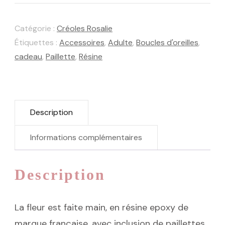
Rosalie
Catégorie :
Créoles Rosalie
Nacre
Étiquettes :
Accessoires
,
Adulte
,
Boucles d'oreilles
,
cadeau
,
Paillette
,
Résine
Description
Informations complémentaires
Description
La fleur est faite main, en résine epoxy de
marque française, avec inclusion de paillettes.