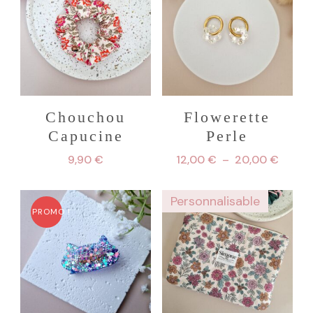
Chouchou
Flowerette
Capucine
Perle
Plage
9,90
€
12,00
€
–
20,00
€
de
Ce
prix :
Personnalisable
produit
12,00 
PROMO !
à
a
20,00
plusieurs
variations.
Les