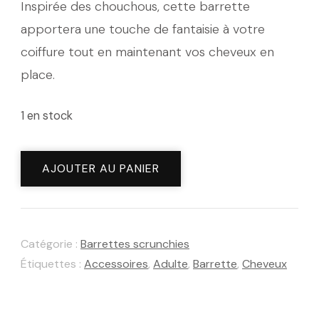
Inspirée des chouchous, cette barrette
apportera une touche de fantaisie à votre
coiffure tout en maintenant vos cheveux en
place.
1 en stock
quantité
AJOUTER AU PANIER
de
Barrette
scrunchie
Catégorie :
Barrettes scrunchies
Bridgerton
Étiquettes :
Accessoires
,
Adulte
,
Barrette
,
Cheveux