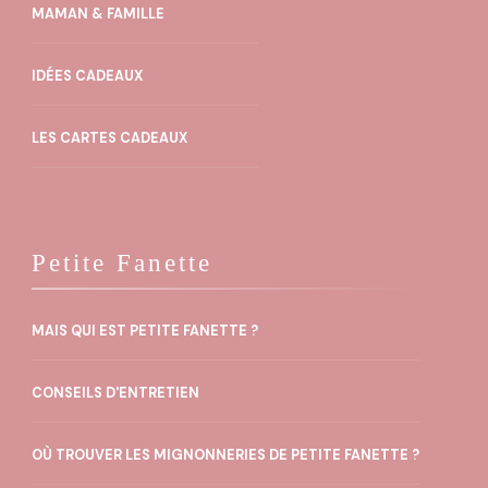
choisies
MAMAN & FAMILLE
sur
la
IDÉES CADEAUX
page
LES CARTES CADEAUX
du
produit
Petite Fanette
MAIS QUI EST PETITE FANETTE ?
CONSEILS D'ENTRETIEN
OÙ TROUVER LES MIGNONNERIES DE PETITE FANETTE ?