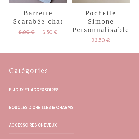
options
peuvent
Barrette
Pochette
Scarabée chat
Simone
être
Personnalisable
Le
Le
choisies
8,00
€
6,50
€
prix
prix
23,50
€
sur
initial
actuel
Ce
la
était :
est :
8,00 €.
6,50 €.
produit
page
Catégories
a
du
plusieurs
produit
variations.
BIJOUX ET ACCESSOIRES
Les
BOUCLES D'OREILLES & CHARMS
options
peuvent
ACCESSOIRES CHEVEUX
être