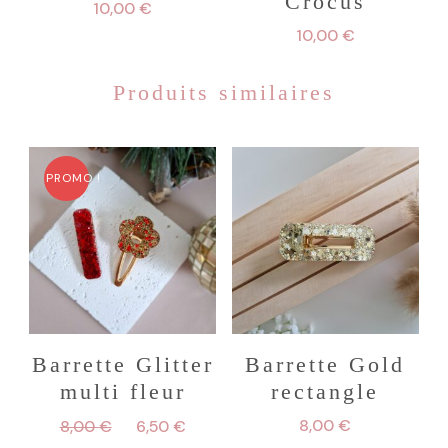
Crocus
10,00
€
10,00
€
Produits similaires
PROMO !
Barrette Glitter
Barrette Gold
multi fleur
rectangle
Le
Le
8,00
€
8,00
€
6,50
€
prix
prix