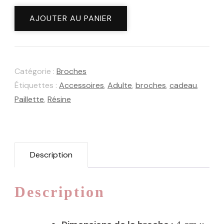
quantité
AJOUTER AU PANIER
de
Broche
Etincelle
Catégorie :
Broches
Crocus
Étiquettes :
Accessoires
,
Adulte
,
broches
,
cadeau
,
Paillette
,
Résine
Description
Description