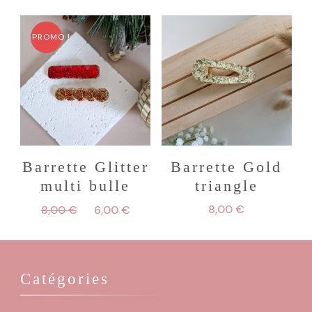
initial
actuel
était :
est :
PROMO !
8,00 €.
6,50 €.
Barrette Glitter
Barrette Gold
multi bulle
triangle
Le
Le
8,00
€
8,00
€
6,00
€
prix
prix
initial
actuel
était :
est :
8,00 €.
6,00 €.
Catégories