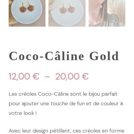
Coco-Câline Gold
Plage
12,00
€
–
20,00
€
de
Les créoles Coco-Câline sont le bijou parfait
prix :
pour ajouter une touche de fun et de couleur à
votre look !
12,00 €
à
Avec leur design pétillant, ces créoles en forme