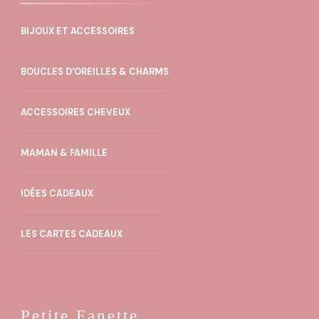
plusieurs
variations.
BIJOUX ET ACCESSOIRES
Les
BOUCLES D'OREILLES & CHARMS
options
peuvent
ACCESSOIRES CHEVEUX
être
choisies
MAMAN & FAMILLE
sur
la
IDÉES CADEAUX
page
LES CARTES CADEAUX
du
produit
Petite Fanette