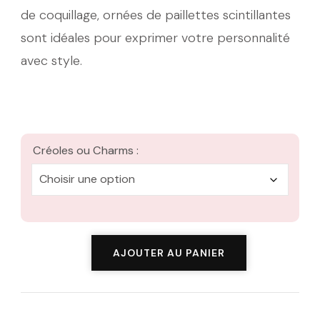
de coquillage, ornées de paillettes scintillantes
20,00 €
sont idéales pour exprimer votre personnalité
avec style.
Créoles ou Charms :
quantité
AJOUTER AU PANIER
de
Coco-