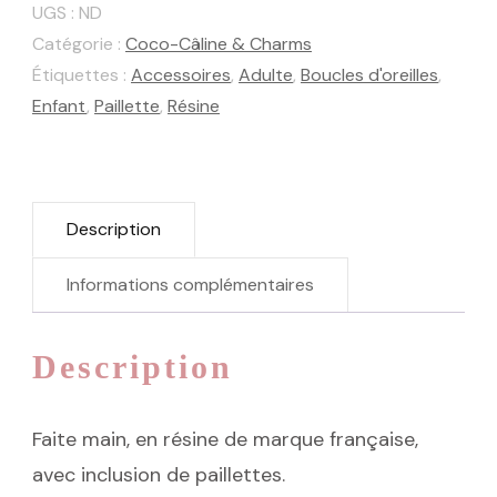
Câline
UGS :
ND
Gold
Catégorie :
Coco-Câline & Charms
Étiquettes :
Accessoires
,
Adulte
,
Boucles d'oreilles
,
Enfant
,
Paillette
,
Résine
Description
Informations complémentaires
Description
Faite main, en résine de marque française,
avec inclusion de paillettes.