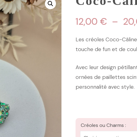
Coco-Câl
12,00
€
–
20
Les créoles Coco-Câline 
touche de fun et de coul
Avec leur design pétillan
ornées de paillettes sci
personnalité avec style.
Créoles ou Charms :