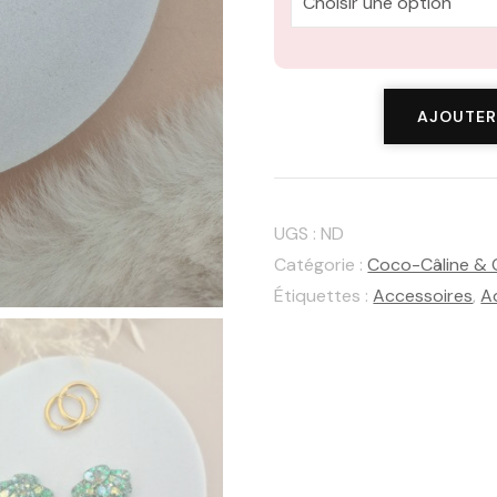
quantité
AJOUTER
de
Coco-
Câline
UGS :
ND
Lichen
Catégorie :
Coco-Câline &
Doré
Étiquettes :
Accessoires
,
A