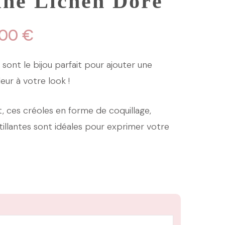
ine Lichen Doré
Plage
,00
€
de
sont le bijou parfait pour ajouter une
prix :
eur à votre look !
12,00 €
t, ces créoles en forme de coquillage,
à
ntillantes sont idéales pour exprimer votre
20,00 €