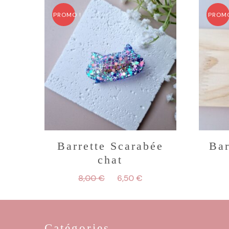
PROMO !
PROMO
Barrette Scarabée
Bar
chat
Le
Le
8,00
€
6,50
€
prix
prix
initial
actuel
était :
est :
8,00 €.
6,50 €.
Catégories