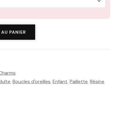
 AU PANIER
 Charms
dulte
,
Boucles d'oreilles
,
Enfant
,
Paillette
,
Résine