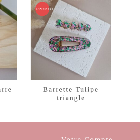
PROMO !
arre
Barrette Tulipe
triangle
Votre Compte