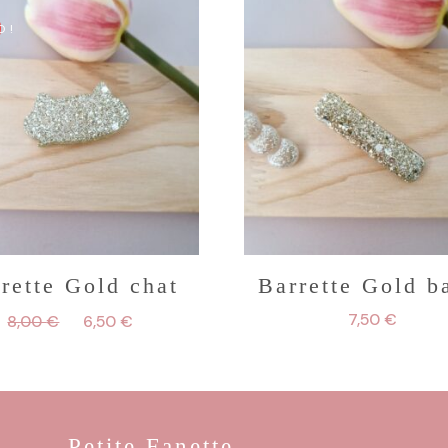
 !
rette Gold chat
Barrette Gold b
Le
Le
7,50
€
8,00
€
6,50
€
prix
prix
initial
actuel
était :
est :
8,00 €.
6,50 €.
Petite Fanette