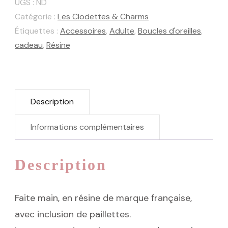
UGS :
ND
Exotique
Catégorie :
Les Clodettes & Charms
Étiquettes :
Accessoires
,
Adulte
,
Boucles d'oreilles
,
cadeau
,
Résine
Description
Informations complémentaires
Description
Faite main, en résine de marque française,
avec inclusion de paillettes.