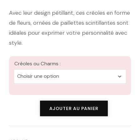
à
Avec leur design pétillant, ces créoles en forme
de fleurs, ornées de paillettes scintillantes sont
23,00 €
idéales pour exprimer votre personnalité avec
style.
Créoles ou Charms :
quantité
AJOUTER AU PANIER
de
Les
Clodettes