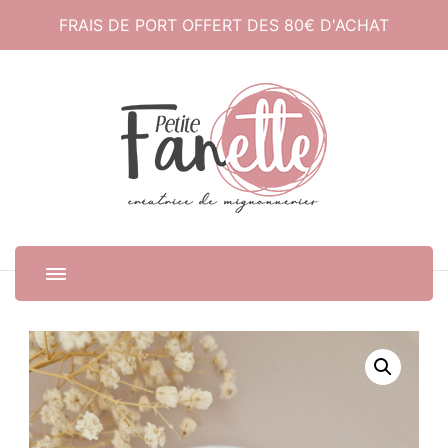
FRAIS DE PORT OFFERT DES 80€ D'ACHAT
Petite Fanette
Créatrice de mignonneries