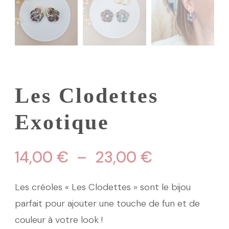
Les Clodettes
Exotique
Plage
14,00
€
–
23,00
€
de
Les créoles « Les Clodettes » sont le bijou
prix :
parfait pour ajouter une touche de fun et de
couleur à votre look !
14,00 €