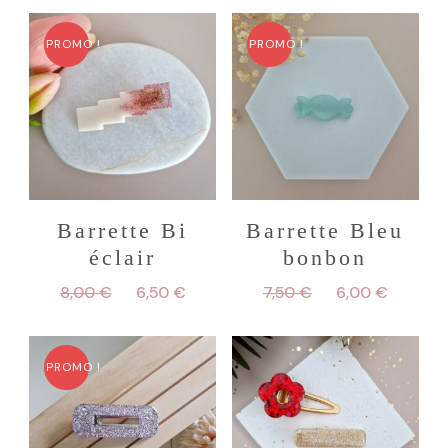
PROMO !
PROMO !
Barrette Bi
Barrette Bleu
éclair
bonbon
Le
Le
Le
Le
8,00
€
6,50
€
7,50
€
6,00
€
prix
prix
prix
prix
initial
actuel
initial
actuel
était :
est :
était :
est :
PROMO !
8,00 €.
6,50 €.
7,50 €.
6,00 €