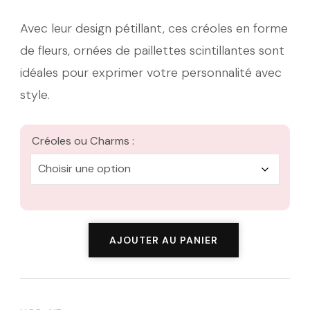
à
Avec leur design pétillant, ces créoles en forme
de fleurs, ornées de paillettes scintillantes sont
23,00 €
idéales pour exprimer votre personnalité avec
style.
Créoles ou Charms :
quantité
AJOUTER AU PANIER
de
Les
Clodettes