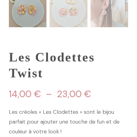
Les Clodettes
Twist
Plage
14,00
€
–
23,00
€
de
Les créoles « Les Clodettes » sont le bijou
prix :
parfait pour ajouter une touche de fun et de
couleur à votre look !
14,00 €