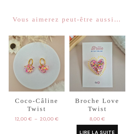
Vous aimerez peut-être aussi…
Coco-Câline
Broche Love
Twist
Twist
Plage
12,00
€
–
20,00
€
8,00
€
de
Ce
LIRE LA SUITE
prix :