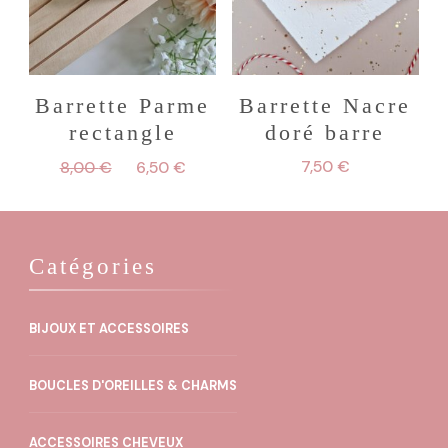
Barrette Parme
Barrette Nacre
rectangle
doré barre
Le
Le
7,50
€
8,00
€
6,50
€
prix
prix
initial
actuel
était :
est :
8,00 €.
6,50 €.
Catégories
BIJOUX ET ACCESSOIRES
BOUCLES D'OREILLES & CHARMS
ACCESSOIRES CHEVEUX