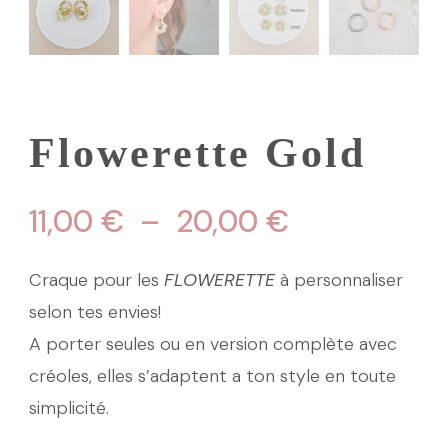
Flowerette Gold
Plage
11,00
€
–
20,00
€
de
Craque pour les
FLOWERETTE
à personnaliser
prix :
selon tes envies!
A porter seules ou en version complète avec
11,00 €
créoles, elles s’adaptent a ton style en toute
à
simplicité.
20,00 €