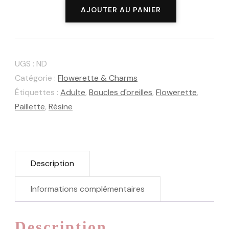
quantité
AJOUTER AU PANIER
de
Flowerette
Gold
UGS :
ND
Catégorie :
Flowerette & Charms
Étiquettes :
Adulte
,
Boucles d'oreilles
,
Flowerette
,
Paillette
,
Résine
Description
Informations complémentaires
Description