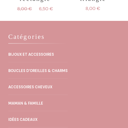
Le
Le
choisies
8,00
€
8,00
€
6,50
€
prix
prix
sur
initial
actuel
la
était :
est :
8,00 €.
6,50 €.
page
Catégories
du
produit
BIJOUX ET ACCESSOIRES
BOUCLES D'OREILLES & CHARMS
ACCESSOIRES CHEVEUX
MAMAN & FAMILLE
IDÉES CADEAUX