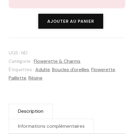
quantité
AJOUTER AU PANIER
de
Flowerette
Pivoine
UGS :
ND
Catégorie :
Flowerette & Charms
Étiquettes :
Adulte
,
Boucles d'oreilles
,
Flowerette
,
Paillette
,
Résine
Description
Informations complémentaires