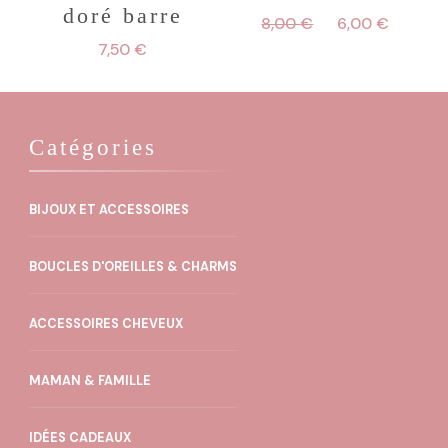
doré barre
Le
Le
8,00
€
6,00
€
prix
prix
7,50
€
initial
actuel
était :
est :
8,00 €.
6,00 €
Catégories
BIJOUX ET ACCESSOIRES
BOUCLES D'OREILLES & CHARMS
ACCESSOIRES CHEVEUX
MAMAN & FAMILLE
IDÉES CADEAUX