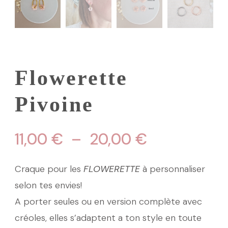
Flowerette
Pivoine
Plage
11,00
€
–
20,00
€
de
Craque pour les
FLOWERETTE
à personnaliser
prix :
selon tes envies!
A porter seules ou en version complète avec
11,00 €
créoles, elles s’adaptent a ton style en toute