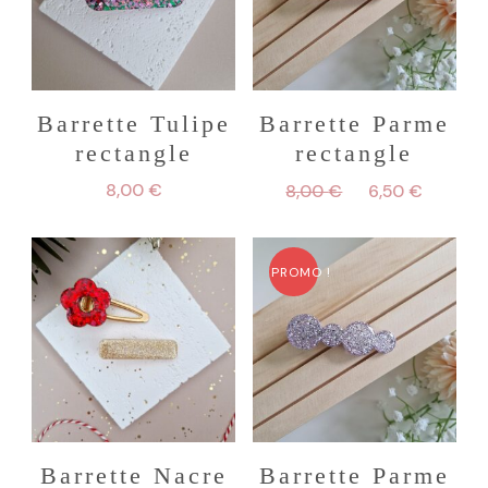
Barrette Tulipe
Barrette Parme
rectangle
rectangle
Le
Le
8,00
€
8,00
€
6,50
€
prix
prix
initial
actuel
était :
est :
PROMO !
8,00 €.
6,50 €
Barrette Nacre
Barrette Parme