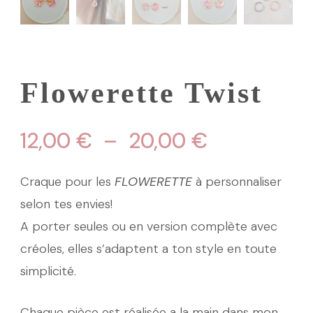
Flowerette Twist
Plage
12,00
€
–
20,00
€
de
Craque pour les
FLOWERETTE
à personnaliser
prix :
selon tes envies!
A porter seules ou en version complète avec
12,00 €
créoles, elles s’adaptent a ton style en toute
à
simplicité.
20,00 €
Chaque pièce est réalisée a la main dans mon