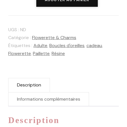
quantité
de
Flowerette
Twist
UGS :
ND
Catégorie :
Flowerette & Charms
Étiquettes :
Adulte
,
Boucles d'oreilles
,
cadeau
,
Flowerette
,
Paillette
,
Résine
Description
Informations complémentaires
Description