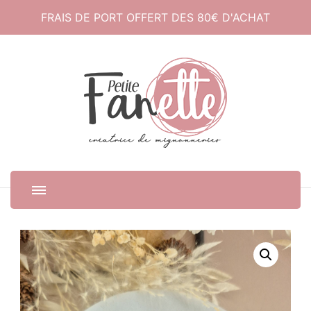
FRAIS DE PORT OFFERT DES 80€ D'ACHAT
Petite Fanette
Créatrice de mignonneries