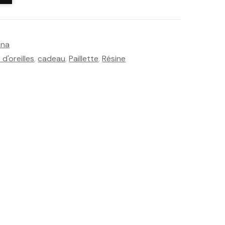
nna
d'oreilles
,
cadeau
,
Paillette
,
Résine