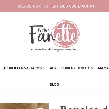
FRAIS DE PORT OFFERT DES 80€ D'ACHAT
Créatrice de mignonneries
Petite Fanette
S D’OREILLES & CHARMS
ACCESSOIRES CHEVEUX
MAMAN
BLOG