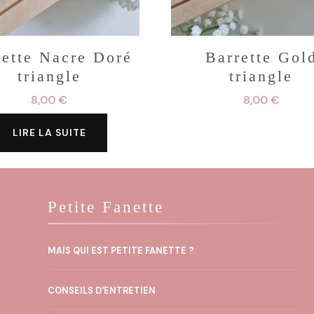
rette Nacre Doré
Barrette Gol
triangle
triangle
8,00
€
8,00
€
LIRE LA SUITE
Petite Fanette
MAIS QUI EST PETITE FANETTE ?
CONSEILS D'ENTRETIEN