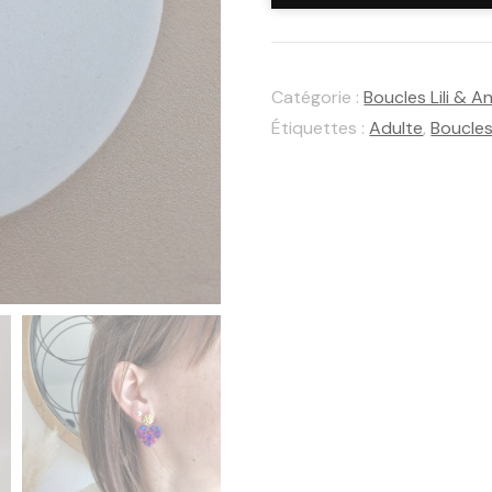
Boucles
d'oreilles
Catégorie :
Boucles Lili & A
Anna
Étiquettes :
Adulte
,
Boucles 
Venise