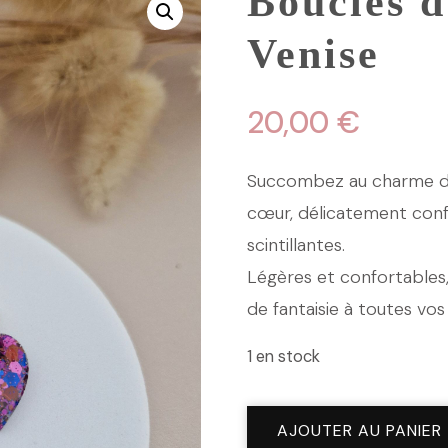
Boucles d
Venise
20,00
€
Succombez au charme de
cœur, délicatement conf
scintillantes.
Légères et confortables
de fantaisie à toutes vo
1 en stock
quantité
AJOUTER AU PANIER
de