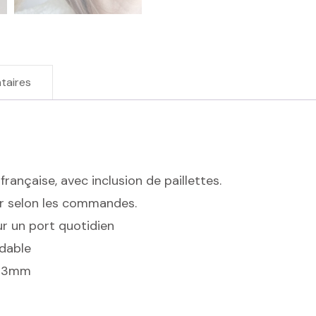
taires
rançaise, avec inclusion de paillettes.
er selon les commandes.
ur un port quotidien
ydable
23mm