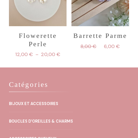
Flowerette
Barrette Parme
Perle
Le
Le
8,00
€
6,00
€
prix
prix
Plage
12,00
€
–
20,00
€
initial
actuel
de
Ce
était :
est :
prix :
8,00 €.
6,00 €
produit
12,00 €
à
Catégories
a
20,00 €
plusieurs
variations.
BIJOUX ET ACCESSOIRES
Les
BOUCLES D'OREILLES & CHARMS
options
peuvent