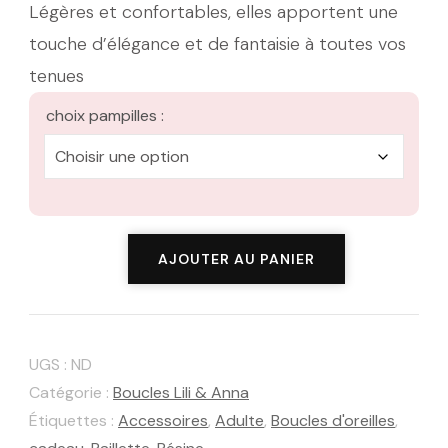
Légères et confortables, elles apportent une
touche d’élégance et de fantaisie à toutes vos
tenues
choix pampilles :
quantité
AJOUTER AU PANIER
de
Boucles
d'oreilles
UGS :
ND
Lili
Catégorie :
Boucles Lili & Anna
camélia
Étiquettes :
Accessoires
,
Adulte
,
Boucles d'oreilles
,