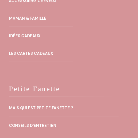
ACCESSOIRES CHEVEUX
être
choisies
MAMAN & FAMILLE
sur
la
IDÉES CADEAUX
page
LES CARTES CADEAUX
du
produit
Petite Fanette
MAIS QUI EST PETITE FANETTE ?
CONSEILS D'ENTRETIEN