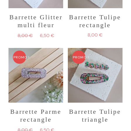
Barrette Glitter
Barrette Tulipe
multi fleur
rectangle
Le
Le
8,00
€
8,00
€
6,50
€
prix
prix
initial
actuel
était :
est :
PROMO !
PROMO !
8,00 €.
6,50 €.
Barrette Parme
Barrette Tulipe
rectangle
triangle
Le
Le
8,00
€
6,50
€