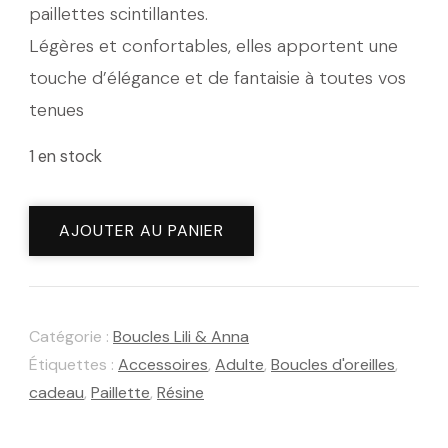
paillettes scintillantes.
Légères et confortables, elles apportent une
touche d’élégance et de fantaisie à toutes vos
tenues
1 en stock
quantité
AJOUTER AU PANIER
de
Boucles
d'oreilles
Catégorie :
Boucles Lili & Anna
Lili
Étiquettes :
Accessoires
,
Adulte
,
Boucles d'oreilles
,
Opaline
cadeau
,
Paillette
,
Résine