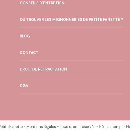
CONSEILS D'ENTRETIEN
être
choisies
OÙ TROUVER LES MIGNONNERIES DE PETITE FANETTE ?
sur
la
BLOG
page
CONTACT
du
produit
DROIT DE RÉTRACTATION
CGV
Petite Fanette
-
Mentions légales
- Tous droits réservés - Réalisation par
El