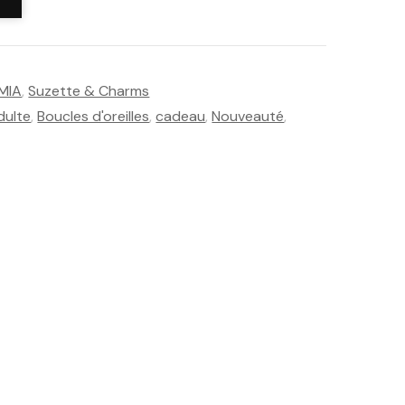
MIA
,
Suzette & Charms
dulte
,
Boucles d'oreilles
,
cadeau
,
Nouveauté
,