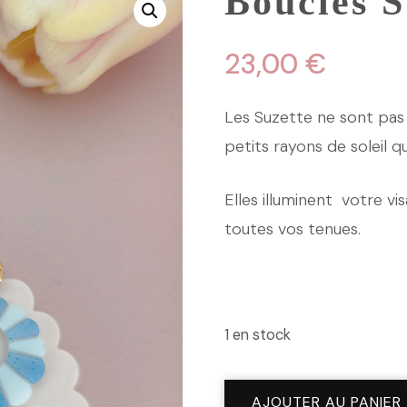
Boucles S
23,00
€
Les Suzette ne sont pas 
petits rayons de soleil qu
Elles illuminent votre v
toutes vos tenues.
1 en stock
quantité
AJOUTER AU PANIER