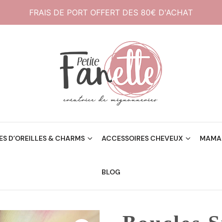
FRAIS DE PORT OFFERT DES 80€ D'ACHAT
Créatrice de mignonneries
Petite Fanette
S D’OREILLES & CHARMS
ACCESSOIRES CHEVEUX
MAMAN
BLOG