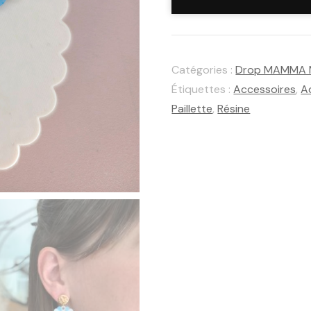
de
Boucles
Suzette
Catégories :
Drop MAMMA 
Casa
Étiquettes :
Accessoires
,
A
Blu
Paillette
,
Résine