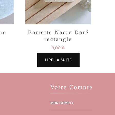
cre
Barrette Nacre Doré
rectangle
Plage
8,00
€
de
prix :
LIRE LA SUITE
11,00 €
à
20,00 €
Votre Compte
s.
MON COMPTE