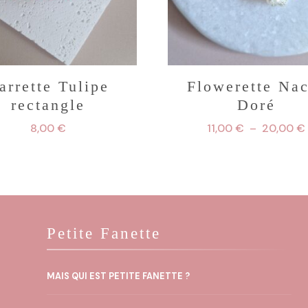
arrette Tulipe
Flowerette Na
rectangle
Doré
8,00
€
11,00
€
–
20,00
€
Ce
produit
a
plusieurs
Petite Fanette
variation
Les
MAIS QUI EST PETITE FANETTE ?
options
peuvent