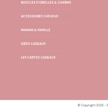
être
BOUCLES D'OREILLES & CHARMS
choisies
sur
ACCESSOIRES CHEVEUX
la
MAMAN & FAMILLE
page
du
IDÉES CADEAUX
produit
LES CARTES CADEAUX
© Copyright 2026 -