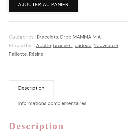
AJOUTER AU PANIER
de
Bracelet
Céleste
Catégories :
Bracelets
,
Drop MAMMA MIA
Orange
Étiquettes :
Adulte
,
bracelet
,
cadeau
,
Nouveauté
,
Paillette
,
Résine
Description
Informations complémentaires
Description