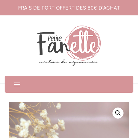
FRAIS DE PORT OFFERT DES 80€ D'ACHAT
Petite Fanette
Créatrice de mignonneries