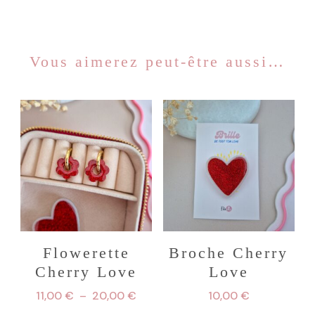
Vous aimerez peut-être aussi…
Flowerette
Broche Cherry
Cherry Love
Love
Plage
11,00
€
–
20,00
€
10,00
€
de