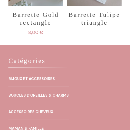
options
peuvent
Barrette Gold
Barrette Tulipe
rectangle
triangle
être
choisies
8,00
€
sur
la
Catégories
page
du
produit
BIJOUX ET ACCESSOIRES
BOUCLES D'OREILLES & CHARMS
ACCESSOIRES CHEVEUX
MAMAN & FAMILLE