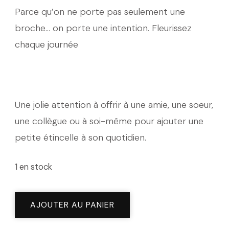
Parce qu’on ne porte pas seulement une
broche… on porte une intention. Fleurissez
chaque journée
Une jolie attention à offrir à une amie, une soeur,
une collègue ou à soi-même pour ajouter une
petite étincelle à son quotidien.
1 en stock
quantité
AJOUTER AU PANIER
de
Broche