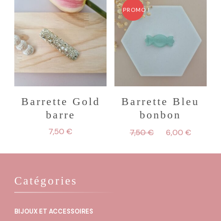
PROMO !
Barrette Gold
Barrette Bleu
barre
bonbon
Le
Le
7,50
€
7,50
€
6,00
€
prix
prix
initial
actuel
était :
est :
7,50 €.
6,00 €
Catégories
BIJOUX ET ACCESSOIRES