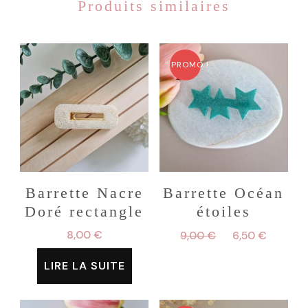
Produits similaires
PROMO !
Barrette Nacre
Barrette Océan
Doré rectangle
étoiles
Le
Le
8,00
€
9,00
€
6,50
€
prix
prix
LIRE LA SUITE
initial
actuel
était :
est :
9,00 €.
6,50 €