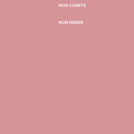
options
MON COMPTE
peuvent
être
MON PANIER
choisies
sur
la
page
du
produit