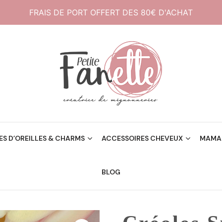
FRAIS DE PORT OFFERT DES 80€ D'ACHAT
Créatrice de mignonneries
Petite Fanette
S D’OREILLES & CHARMS
ACCESSOIRES CHEVEUX
MAMAN
BLOG