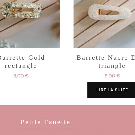
Barrette Gold
Barrette Nacre 
rectangle
triangle
8,00
€
8,00
€
LIRE LA SUITE
Petite Fanette