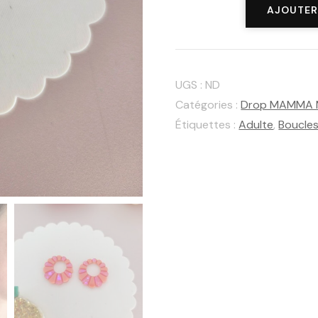
quantité
AJOUTER
de
Créoles
Suzette
UGS :
ND
Rosa
Catégories :
Drop MAMMA 
Étiquettes :
Adulte
,
Boucles 