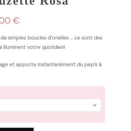
uzette Rosa
Plage
,00
€
de
de simples boucles d’oreilles … ce sont des
prix :
i illuminent votre quotidien!
12,00 €
isage et apporte instantanément du pep’s à
à
20,00 €