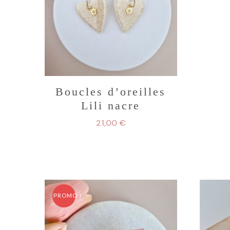
Boucles d’oreilles
Lili nacre
21,00
€
Ce
produit
a
plusieurs
PROMO !
variations.
Les