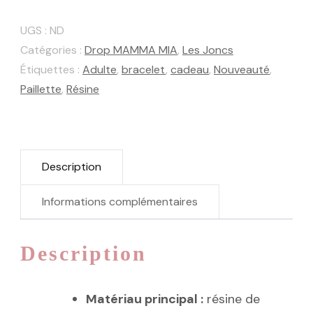
Jonc
Citron
UGS :
ND
Catégories :
Drop MAMMA MIA
,
Les Joncs
Étiquettes :
Adulte
,
bracelet
,
cadeau
,
Nouveauté
,
Paillette
,
Résine
Description
Informations complémentaires
Description
Matériau principal :
résine de