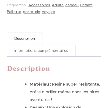
Étiquettes :
Accessoires
,
Adulte
,
cadeau
,
Enfant
,
Nacre
Paillette
,
porte-clé
,
Voyage
Description
Informations complémentaires
Description
Matériau :
Résine super résistante,
prête à briller même dans les pires
aventures !
Design :
Une explosion de