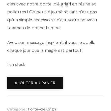
clés avec notre porte-clé grigri en résine et
paillettes ! Ce petit bijou scintillant n’est pas
qu’un simple accessoire, c’est votre nouveau
talisman de bonne humeur.
Avec son message inspirant, il vous rappelle
chaque jour que la magie est partout !
1 en stock
quantité
AJOUTER AU PANIER
de
Porte-
clé
Catégorie :
Porte-clé Grigri
Grigri