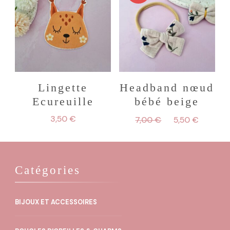
a
plusieurs
variations.
Les
options
peuvent
Lingette
Headband nœud
Ecureuille
bébé beige
être
choisies
Le
Le
3,50
€
7,00
€
5,50
€
prix
prix
sur
initial
actuel
la
était :
est :
7,00 €.
5,50 €
page
Catégories
du
produit
BIJOUX ET ACCESSOIRES