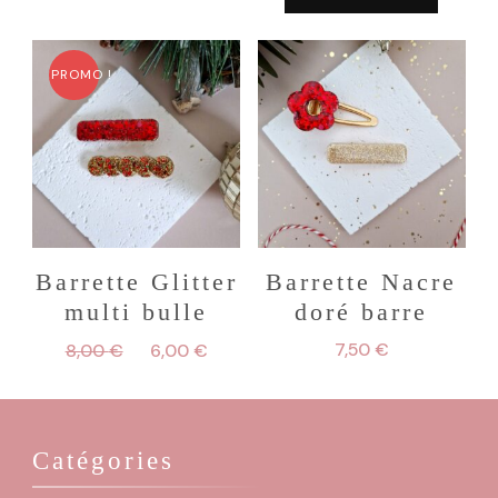
PROMO !
Barrette Glitter
Barrette Nacre
multi bulle
doré barre
Le
Le
7,50
€
8,00
€
6,00
€
prix
prix
initial
actuel
était :
est :
8,00 €.
6,00 €.
Catégories