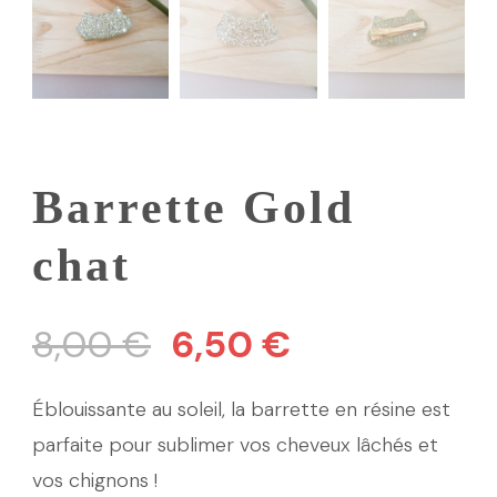
Barrette Gold
chat
Le
Le
8,00
€
6,50
€
prix
prix
Éblouissante au soleil, la barrette en résine est
initial
actuel
parfaite pour sublimer vos cheveux lâchés et
vos chignons !
était :
est :