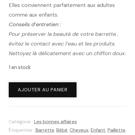
Elles conviennent parfaitement aux adultes
8,00 €.
6,50 €.
comme aux enfants.
Conseils d’entretien
:
Pour préserver la beauté de votre barrette ,
évitez le contact avec l’eau et les produits.
Nettoyez là délicatement avec un chiffon doux.
1 en stock
quantité
AJOUTER AU PANIER
de
Barrette
Gold
Catégorie :
Les bonnes affaires
chat
Étiquettes :
Barrette
,
Bébé
,
Cheveux
,
Enfant
,
Paillette
,