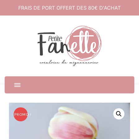
FRAIS DE PORT OFFERT DES 80€ D'ACHAT
Petite Fanette
Créatrice de mignonneries
PROMO !