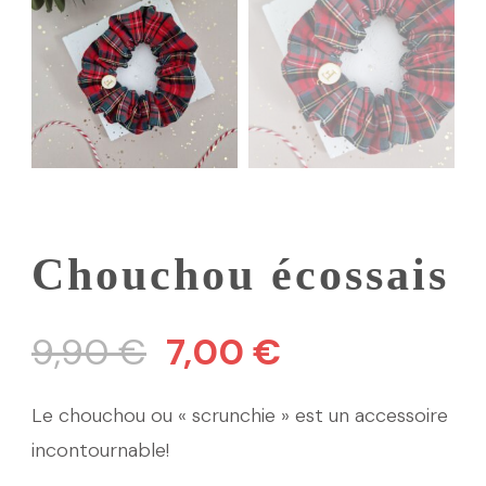
Chouchou écossais
Le
Le
9,90
€
7,00
€
prix
prix
Le chouchou ou « scrunchie » est un accessoire
initial
actuel
incontournable!