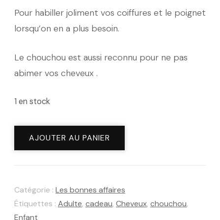
était :
est :
Pour habiller joliment vos coiffures et le poignet
9,90 €.
7,00 €.
lorsqu’on en a plus besoin.
Le chouchou est aussi reconnu pour ne pas
abimer vos cheveux .
1 en stock
quantité
AJOUTER AU PANIER
de
Chouchou
écossais
Catégorie :
Les bonnes affaires
Étiquettes :
Adulte
,
cadeau
,
Cheveux
,
chouchou
,
Enfant