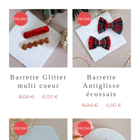
PROMO !
PROMO !
Barrette Glitter
Barrette
multi coeur
Antiglisse
écossais
Le
Le
8,00
€
6,00
€
prix
prix
Le
Le
6,00
€
4,50
€
initial
actuel
prix
prix
était :
est :
initial
actuel
8,00 €.
6,00 €.
était :
est :
PROMO !
PROMO !
6,00 €.
4,50 €