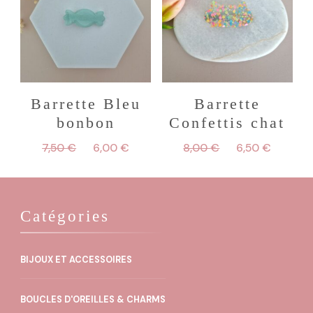
Barrette Bleu
Barrette
bonbon
Confettis chat
Le
Le
Le
Le
7,50
€
6,00
€
8,00
€
6,50
€
prix
prix
prix
prix
initial
actuel
initial
actuel
était :
est :
était :
est :
7,50 €.
6,00 €.
8,00 €.
6,50 €
Catégories
BIJOUX ET ACCESSOIRES
BOUCLES D'OREILLES & CHARMS