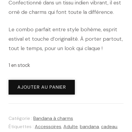
Confectionné dans un tissu indien vibrant, il est
orné de charms qui font toute la différence.
Le combo parfait entre style bohème, esprit
estival et touche d’originalité. À porter partout,
tout le temps, pour un look qui claque !
1 en stock
quantité
AJOUTER AU PANIER
de
Bandana
charms
Catégorie :
Bandana à charms
Oasis
Étiquettes :
Accessoires
,
Adulte
,
bandana
,
cadeau
,