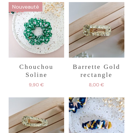
Nouveauté
Chouchou
Barrette Gold
Soline
rectangle
9,90
€
8,00
€