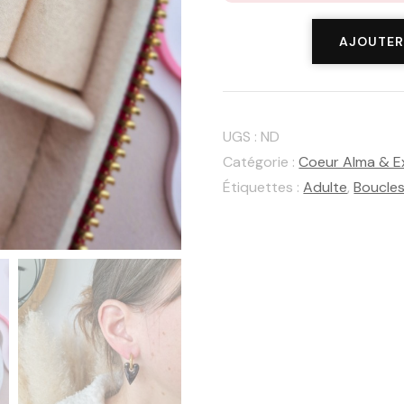
quantité
AJOUTER
de
Coeur
Alma
UGS :
ND
Black
Catégorie :
Coeur Alma & 
Étiquettes :
Adulte
,
Boucles 