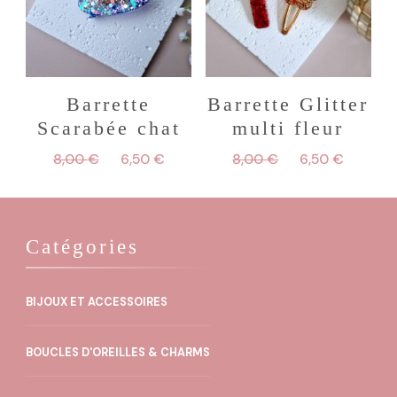
Barrette
Barrette Glitter
Scarabée chat
multi fleur
Le
Le
Le
Le
8,00
€
6,50
€
8,00
€
6,50
€
prix
prix
prix
prix
initial
actuel
initial
actuel
était :
est :
était :
est :
8,00 €.
6,50 €.
8,00 €.
6,50 €
Catégories
BIJOUX ET ACCESSOIRES
BOUCLES D'OREILLES & CHARMS