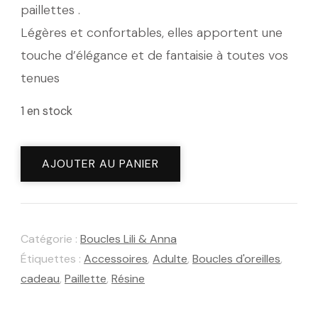
paillettes .
Légères et confortables, elles apportent une
touche d’élégance et de fantaisie à toutes vos
tenues
1 en stock
quantité
AJOUTER AU PANIER
de
Boucles
d'oreilles
Catégorie :
Boucles Lili & Anna
Lili
Étiquettes :
Accessoires
,
Adulte
,
Boucles d'oreilles
,
Nacre
cadeau
,
Paillette
,
Résine