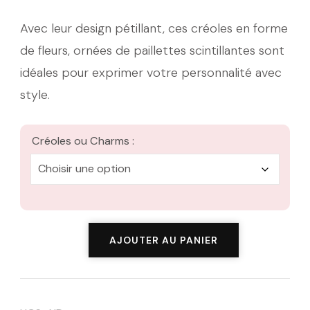
à
Avec leur design pétillant, ces créoles en forme
de fleurs, ornées de paillettes scintillantes sont
23,00 €
idéales pour exprimer votre personnalité avec
style.
Créoles ou Charms :
quantité
AJOUTER AU PANIER
de
Les
Clodettes