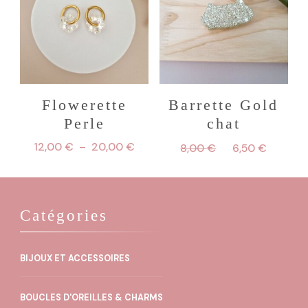
Flowerette
Barrette Gold
Perle
chat
Plage
Le
Le
12,00
€
–
20,00
€
8,00
€
6,50
€
de
prix
prix
Ce
prix :
initial
actuel
produit
12,00 €
était :
est :
à
8,00 €.
6,50 €
Catégories
a
20,00 €
plusieurs
variations.
BIJOUX ET ACCESSOIRES
Les
BOUCLES D'OREILLES & CHARMS
options