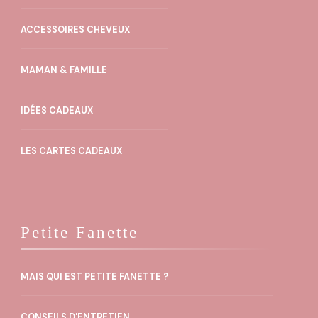
peuvent
ACCESSOIRES CHEVEUX
être
choisies
MAMAN & FAMILLE
sur
la
IDÉES CADEAUX
page
du
LES CARTES CADEAUX
produit
Petite Fanette
MAIS QUI EST PETITE FANETTE ?
CONSEILS D'ENTRETIEN