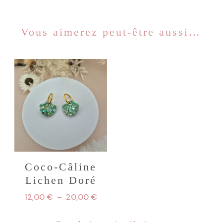
Vous aimerez peut-être aussi…
Coco-Câline
Lichen Doré
Plage
12,00
€
–
20,00
€
de
Ce
prix :