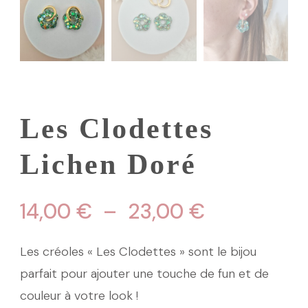
Les Clodettes
Lichen Doré
Plage
14,00
€
–
23,00
€
de
Les créoles « Les Clodettes » sont le bijou
prix :
parfait pour ajouter une touche de fun et de
couleur à votre look !
14,00 €