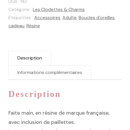
UGS :
ND
Lichen
Catégorie :
Les Clodettes & Charms
Doré
Étiquettes :
Accessoires
,
Adulte
,
Boucles d'oreilles
,
cadeau
,
Résine
Description
Informations complémentaires
Description
Faite main, en résine de marque française,
avec inclusion de paillettes.